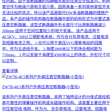
性问题。由于该断路器的动静触头密封在真空灭弧室内，利用
真空作为绝缘介质和灭弧介质，因而具备一系列其他类型开关
无法比拟的优点，所以该产品是取代DW多油断路器的理想产
品，本产品的操作机构箱在断路器中部的机构形式为中置式高
压真空断路器，该型式断路器外形长度尺寸比原断路器减少
260mm,适用于空间位置较少的地方安装。 该产品适用于
40.5KV、50HZ三相配电系统，作为合分负荷电流、过载电流
及短路电流之用。 1.也可以用于高压SVG使能电站的回路
中，作为主进线开关。 2.海拔2000米以下的场合相间距为
710mm。 3.可以安装于海拔至4500米以上的场合，外形尺寸可
以定制。
查看详情
ZW7B-40.5系列户外高压真空断路器(小型化)
该系列户外高压真空断路器，采用了独特设计的分体式极柱和
高可靠性的弹簧操作机构或永磁操作机构。该装置主要应用于
中压架空线 电网，作为分、合负荷电流、过载电流、短路电