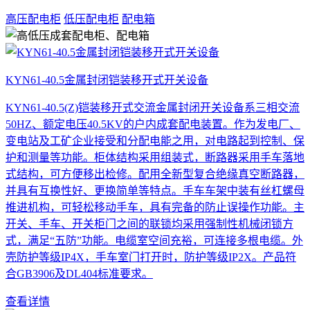
高压配电柜
低压配电柜
配电箱
KYN61-40.5金属封闭铠装移开式开关设备
KYN61-40.5(Z)铠装移开式交流金属封闭开关设备系三相交流
50HZ、额定电压40.5KV的户内成套配电装置。作为发电厂、
变电站及工矿企业接受和分配电能之用，对电路起到控制、保
护和测量等功能。柜体结构采用组装式，断路器采用手车落地
式结构，可方便移出检修。配用全新型复合绝缘真空断路器，
并具有互换性好、更换简单等特点。手车车架中装有丝杠螺母
推进机构，可轻松移动手车，具有完备的防止误操作功能。主
开关、手车、开关柜门之间的联锁均采用强制性机械闭锁方
式，满足“五防”功能。电缆室空间充裕，可连接多根电缆。外
壳防护等级IP4X，手车室门打开时，防护等级IP2X。产品符
合GB3906及DL404标准要求。
查看详情