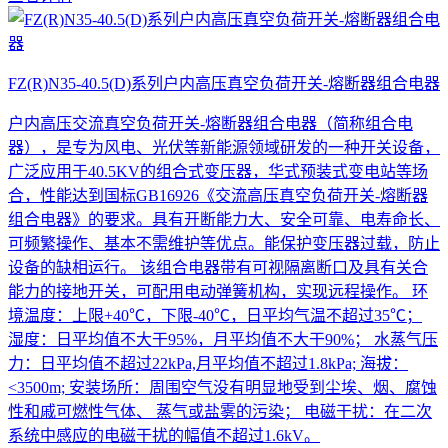
FZ(R)N35-40.5(D)系列户内高压真空负荷开关-熔断器组合电器
户内高压交流真空负荷开关-熔断器组合电器（简称组合电
器），是专为风电、光伏等新能源领域研发的一种开关设备，
广泛应用于40.5KV的组合式变压器，华式预装式变电站等场
合，性能达到国标GB16926《交流高压真空负荷开关-熔断器
组合电器》的要求。具有开断能力大、安全可靠、电寿命长、
可频繁操作、基本不需维护等优点。能保护变压器过载，防止
设备的缺相运行。 该组合电器带有可视隔离断口及具有关合
能力的接地开关，可配用电动弹簧机构，实现远程操作。 环
境温度：上限+40℃，下限-40℃，日平均气温不超过35℃；
湿度：日平均值不大干95%，月平均值不大干90%； 水蒸气压
力：日平均值不超过22kPa,月平均值不超过1.8kPa; 海拔：
<3500m; 安装场所：周围空气没有明显地受到尘埃、烟、腐蚀
性和戚可燃性气体、 蒸气或盐雾的污染； 电磁干扰：在二次
系统中感应的电磁干扰的幅值不超过1.6kV。