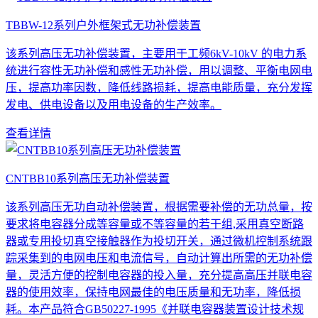
TBBW-12系列户外框架式无功补偿装置
该系列高压无功补偿装置，主要用于工频6kV-10kV 的电力系
统进行容性无功补偿和感性无功补偿，用以调整、平衡电网电
压，提高功率因数，降低线路损耗，提高电能质量，充分发挥
发电、供电设备以及用电设备的生产效率。
查看详情
CNTBB10系列高压无功补偿装置
该系列高压无功自动补偿装置，根据需要补偿的无功总量，按
要求将电容器分成等容量或不等容量的若干组,采用真空断路
器或专用投切真空接触器作为投切开关，通过微机控制系统跟
踪采集到的电网电压和电流信号，自动计算出所需的无功补偿
量，灵活方便的控制电容器的投入量，充分提高高压并联电容
器的使用效率，保持电网最佳的电压质量和无功率，降低损
耗。本产品符合GB50227-1995《并联电容器装置设计技术规