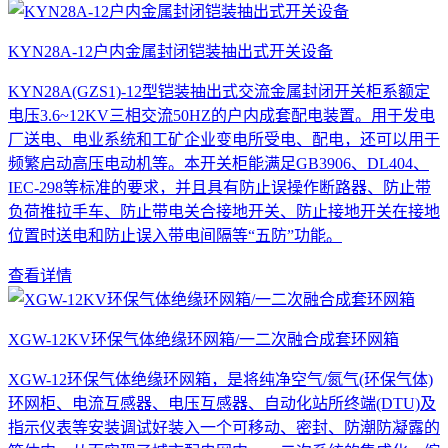
KYN28A-12户内金属封闭铠装抽出式开关设备
KYN28A(GZS1)-12型铠装抽出式交流金属封闭开关柜系额定
电压3.6~12KV三相交流50HZ的户内成套配电装置。用于发电
厂送电、电业系统和工矿企业变电所受电、配电，还可以用于
频繁启动高压电动机等。本开关柜能满足GB3906、DL404、
IEC-298等标准的要求，并且具有防止误操作断路器、防止带
负荷推拉手车、防止带电关合接地开关、防止接地开关在接地
位置时送电和防止误入带电间隔等“五防”功能。
查看详情
XGW-12KV环保气体绝缘环网箱/一二次融合成套环网箱
XGW-12环保气体绝缘环网箱，是将纯净空气/氮气(环保气体)
环网柜、电流互感器、电压互感器、自动化站所终端(DTU)及
指示仪表等安装调试好装入一个可移动、密封、防潮防凝露的