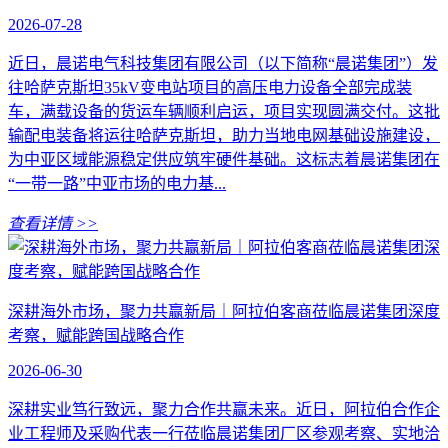
2026-07-28
近日，晨诺电气科技集团有限公司（以下简称“晨诺集团”）发
往哈萨克斯坦35kV变电站项目的高压电力设备全部完成装
车，满载设备的货运车辆顺利启运，项目实现圆满交付。这批
输配电装备将运往哈萨克斯坦，助力当地电网基础设施建设，
为中亚区域能源稳定供应筑牢硬件基础。这标志着晨诺集团在
“一带一路”中亚市场的电力基...
查看详情 >>
深耕海外市场，聚力共赢新局｜阿拉伯客商莅临晨诺集团深度
考察，赋能跨国战略合作
2026-06-30
深耕实业笃行致远，聚力合作共赢未来。近日，阿拉伯合作企
业工程师及采购代表一行莅临晨诺集团厂区参观考察、实地洽