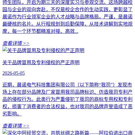
师生团队，开启为期三天的深度实习与参观交流。这场跨越校
园与企业的双向奔赴，不仅是校企合作的生动实践，更彰显了
晨诺作为行业领军企业的人才战略与品牌格局。严谨，是晨诺
最硬核的名片。从行程规划到后勤保障，从技术讲解到实地观
摩，每一个环节都精准对接、高效...
查看详情 >>
关于品牌冒用及专利侵权的严正声明
2026-05-05
近期，晨诺电气科技集团有限公司（以下简称“我司”）发现市
场上存在部分品牌及厂家冒用我司品牌标识、仿造我司专利产
品的侵权行为。此类行为严重侵犯了我司的商标专用权和专利
权，损害了消费者的合法权益，也对我司的品牌声誉造成了恶
劣影响。
查看详情 >>