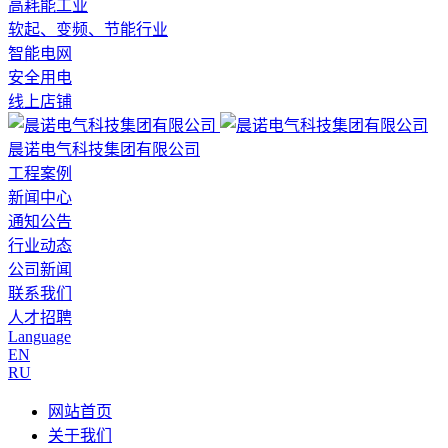
高耗能工业
软起、变频、节能行业
智能电网
安全用电
线上店铺
晨诺电气科技集团有限公司
工程案例
新闻中心
通知公告
行业动态
公司新闻
联系我们
人才招聘
Language
EN
RU
网站首页
关于我们