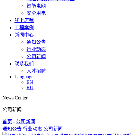
智能电网
安全用电
线上店铺
工程案例
新闻中心
通知公告
行业动态
公司新闻
联系我们
人才招聘
Language
EN
RU
News Center
公司新闻
首页
-
公司新闻
通知公告
行业动态
公司新闻