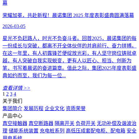
荣耀加冕，共赴新程！晨诺集团 2025 年度表彰盛典圆满落幕
2026-03-05
星光不负赶路人，时光不负奋斗者。回首2025，晨诺集团的每
一份成长与突破，都离不开全体伙伴的并肩前行、奋力拼搏。
在这一年里，有人初露锋芒便绽放光彩，有人坚守岗位铸就卓
越，有人突破自我实现蜕变，更有人以匠心、担当、创新为
笔，书写着晨诺的奋进篇章。值此之际，集团2025年度表彰盛
典如约而至，我们为每一位...
查看详情 >>
1
2
3
4
关于我们
集团简介
发展历程
企业文化
资质荣誉
产品中心
真空接触器
真空断路器
隔离开关
负荷开关
无功补偿及谐波治
理
储能系统装置
充电桩系列
高低压成套配电柜、配电箱
安全
用电系统