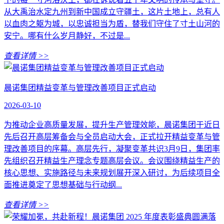
从大禹治水定九州到新中国成立守疆土，这片土地上，总有人
以血肉之躯为城，以忠诚担当为盾，替我们守住了寸土山河的
安宁。哪有什么岁月静好，不过是...
查看详情 >>
晨诺集团精益变革与管理改善项目正式启动
2026-03-10
为推动企业高质量发展，提升生产管理效能，晨诺集团于近日
先后召开高层筹备会与全员启动大会，正式拉开精益变革与管
理改善项目的序幕。高层先行，凝聚变革共识3月9日，集团率
先组织召开精益生产理念专题高层会议。会议围绕精益生产的
核心思想、实施路径与未来规划展开深入研讨，为后续项目全
面推进奠定了思想基础与行动纲...
查看详情 >>