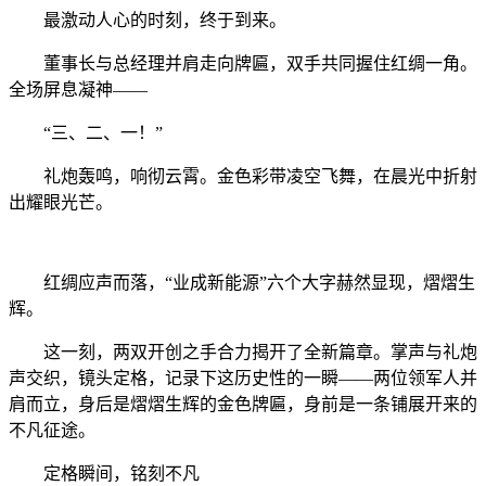
最激动人心的时刻，终于到来。
董事长与总经理并肩走向牌匾，双手共同握住红绸一角。
全场屏息凝神——
“三、二、一！”
礼炮轰鸣，响彻云霄。金色彩带凌空飞舞，在晨光中折射
出耀眼光芒。
红绸应声而落，“业成新能源”六个大字赫然显现，熠熠生
辉。
这一刻，两双开创之手合力揭开了全新篇章。掌声与礼炮
声交织，镜头定格，记录下这历史性的一瞬——两位领军人并
肩而立，身后是熠熠生辉的金色牌匾，身前是一条铺展开来的
不凡征途。
定格瞬间，铭刻不凡