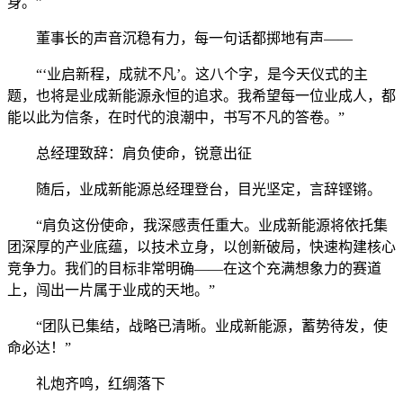
身。”
董事长的声音沉稳有力，每一句话都掷地有声——
“‘业启新程，成就不凡’。这八个字，是今天仪式的主
题，也将是业成新能源永恒的追求。我希望每一位业成人，都
能以此为信条，在时代的浪潮中，书写不凡的答卷。”
总经理致辞：肩负使命，锐意出征
随后，业成新能源总经理登台，目光坚定，言辞铿锵。
“肩负这份使命，我深感责任重大。业成新能源将依托集
团深厚的产业底蕴，以技术立身，以创新破局，快速构建核心
竞争力。我们的目标非常明确——在这个充满想象力的赛道
上，闯出一片属于业成的天地。”
“团队已集结，战略已清晰。业成新能源，蓄势待发，使
命必达！”
礼炮齐鸣，红绸落下