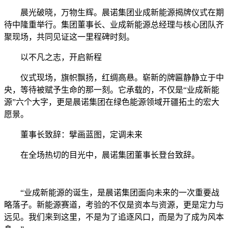
晨光破晓，万物生辉。晨诺集团业成新能源揭牌仪式在期
待中隆重举行。集团董事长、业成新能源总经理与核心团队齐
聚现场，共同见证这一里程碑时刻。
以不凡之志，开启新程
仪式现场，旗帜飘扬，红绸高悬。崭新的牌匾静静立于中
央，等待被赋予生命的那一刻。它承载的，不仅是“业成新能
源”六个大字，更是晨诺集团在绿色能源领域开疆拓土的宏大
愿景。
董事长致辞：擘画蓝图，定调未来
在全场热切的目光中，晨诺集团董事长登台致辞。
“业成新能源的诞生，是晨诺集团面向未来的一次重要战
略落子。新能源赛道，考验的不仅是资本与资源，更是定力与
远见。我们来到这里，不是为了追逐风口，而是为了成为风本