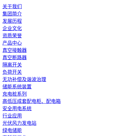
关于我们
集团简介
发展历程
企业文化
资质荣誉
产品中心
真空接触器
真空断路器
隔离开关
负荷开关
无功补偿及谐波治理
储能系统装置
充电桩系列
高低压成套配电柜、配电箱
安全用电系统
行业应用
光伏风力发电站
绿电储能