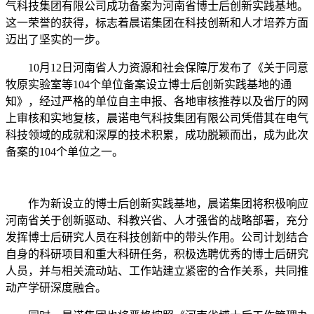
气科技集团有限公司成功备案为河南省博士后创新实践基地。
这一荣誉的获得，标志着晨诺集团在科技创新和人才培养方面
迈出了坚实的一步。
10月12日河南省人力资源和社会保障厅发布了《关于同意
牧原实验室等104个单位备案设立博士后创新实践基地的通
知》，经过严格的单位自主申报、各地审核推荐以及省厅的网
上审核和实地复核，晨诺电气科技集团有限公司凭借其在电气
科技领域的成就和深厚的技术积累，成功脱颖而出，成为此次
备案的104个单位之一。
作为新设立的博士后创新实践基地，晨诺集团将积极响应
河南省关于创新驱动、科教兴省、人才强省的战略部署，充分
发挥博士后研究人员在科技创新中的带头作用。公司计划结合
自身的科研项目和重大科研任务，积极选聘优秀的博士后研究
人员，并与相关流动站、工作站建立紧密的合作关系，共同推
动产学研深度融合。