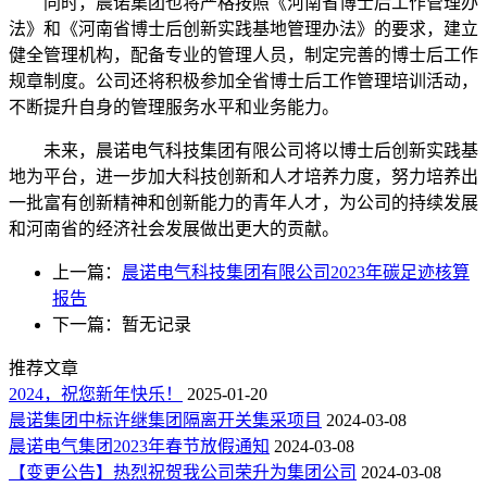
同时，晨诺集团也将严格按照《河南省博士后工作管理办
法》和《河南省博士后创新实践基地管理办法》的要求，建立
健全管理机构，配备专业的管理人员，制定完善的博士后工作
规章制度。公司还将积极参加全省博士后工作管理培训活动，
不断提升自身的管理服务水平和业务能力。
未来，晨诺电气科技集团有限公司将以博士后创新实践基
地为平台，进一步加大科技创新和人才培养力度，努力培养出
一批富有创新精神和创新能力的青年人才，为公司的持续发展
和河南省的经济社会发展做出更大的贡献。
上一篇：
晨诺电气科技集团有限公司2023年碳足迹核算
报告
下一篇：暂无记录
推荐文章
2024，祝您新年快乐！
2025-01-20
晨诺集团中标许继集团隔离开关集采项目
2024-03-08
晨诺电气集团2023年春节放假通知
2024-03-08
【变更公告】热烈祝贺我公司荣升为集团公司
2024-03-08