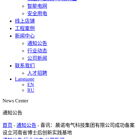
智能电网
安全用电
线上店铺
工程案例
新闻中心
通知公告
行业动态
公司新闻
联系我们
人才招聘
Language
EN
RU
News Center
通知公告
首页
-
通知公告
- 喜讯：晨诺电气科技集团有限公司成功备案
设立河南省博士后创新实践基地