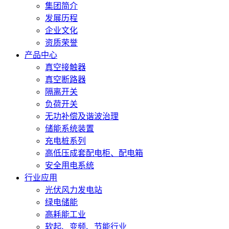
集团简介
发展历程
企业文化
资质荣誉
产品中心
真空接触器
真空断路器
隔离开关
负荷开关
无功补偿及谐波治理
储能系统装置
充电桩系列
高低压成套配电柜、配电箱
安全用电系统
行业应用
光伏风力发电站
绿电储能
高耗能工业
软起、变频、节能行业